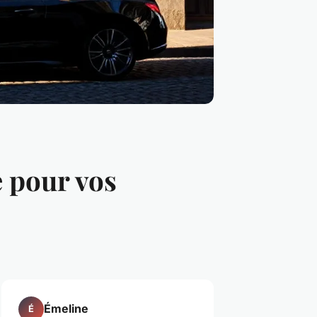
 pour vos
Émeline
É