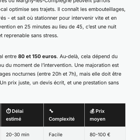
res ou Margny-lès-Compiègne peuvent parfois
cal optimise ses trajets. Il connaît les embouteillages,
rés - et sait où stationner pour intervenir vite et en
vention en 25 minutes au lieu de 45, c’est une nuit
t reprenable sans stress.
al entre
80 et 150 euros
. Au-delà, cela dépend du
u du moment de l’intervention. Une majoration est
es nocturnes (entre 20h et 7h), mais elle doit être
 prix juste, un devis écrit, et une prestation sans
⏱️ Délai
🔧
💰 Prix
estimé
Complexité
moyen
20-30 min
Facile
80-100 €