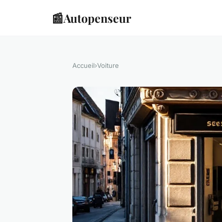
📰
Autopenseur
Accueil
›
Voiture