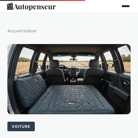
📰
Autopenseur
Accueil
›
Voiture
VOITURE