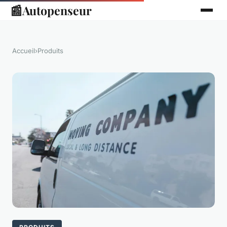
📰
Autopenseur
Accueil
›
Produits